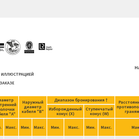
Н
Й ИЛЛЮСТРАЦИЕЙ
ЗАКАЗЕ
иаметр
Диапазон бронирования †
Наружный
Расстоян
тренней
диаметр
противоп
Изборожденный
Ступенчатый
олочки
кабеля "В"
граням
конус (X)
конус (W)
беля "A"
.
Макс.
Мин.
Макс.
Мин.
Макс.
Мин.
Макс.
Мак