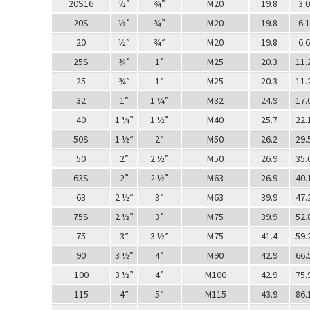
20S16
½”
¾”
M20
19.8
3.0
20S
½”
¾”
M20
19.8
6.1
20
½”
¾”
M20
19.8
6.6
25S
¾”
1”
M25
20.3
11.
25
¾”
1”
M25
20.3
11.
32
1”
1 ¼”
M32
24.9
17.
40
1 ¼”
1 ½”
M40
25.7
22.
50S
1 ½”
2”
M50
26.2
29.
50
2”
2 ½”
M50
26.9
35.
63S
2”
2 ½”
M63
26.9
40.
63
2 ½”
3”
M63
39.9
47.
75S
2 ½”
3”
M75
39.9
52.
75
3”
3 ½”
M75
41.4
59.
90
3 ½”
4”
M90
42.9
66.
100
3 ½”
4”
M100
42.9
75.
115
4”
5”
M115
43.9
86.