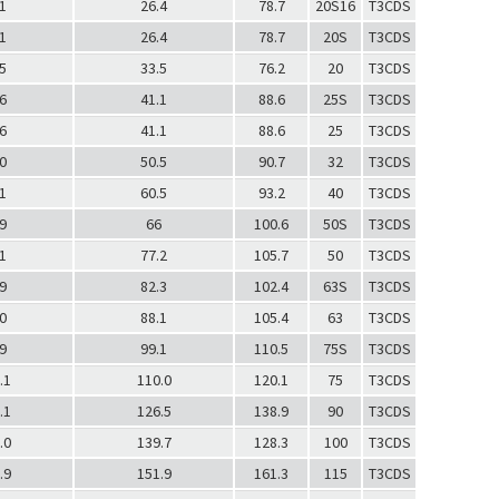
1
26.4
78.7
20S16
T3CDS
1RA531
1
26.4
78.7
20S
T3CDS
1RA531
5
33.5
76.2
20
T3CDS
1RA531
6
41.1
88.6
25S
T3CDS
1RA532
6
41.1
88.6
25
T3CDS
1RA532
0
50.5
90.7
32
T3CDS
1RA533
1
60.5
93.2
40
T3CDS
1RA534
9
66
100.6
50S
T3CDS
1RA535
1
77.2
105.7
50
T3CDS
1RA536
9
82.3
102.4
63S
T3CDS
1RA536
0
88.1
105.4
63
T3CDS
1RA537
9
99.1
110.5
75S
T3CDS
1RA537
.1
110.0
120.1
75
T3CDS
1RA538
.1
126.5
138.9
90
T3CDS
1RA539
.0
139.7
128.3
100
T3CDS
1RA539
.9
151.9
161.3
115
T3CDS
1RA5310