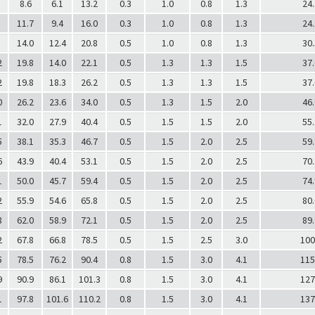
8.6
6.1
13.2
0.3
1.0
0.8
1.3
24.
11.7
9.4
16.0
0.3
1.0
0.8
1.3
24.
14.0
12.4
20.8
0.5
1.0
0.8
1.3
30.
2
19.8
14.0
22.1
0.5
1.3
1.3
1.5
37.
2
19.8
18.3
26.2
0.5
1.3
1.3
1.5
37.
0
26.2
23.6
34.0
0.5
1.3
1.5
2.0
46.
1
32.0
27.9
40.4
0.5
1.5
1.5
2.0
55.
5
38.1
35.3
46.7
0.5
1.5
2.0
2.5
59.
6
43.9
40.4
53.1
0.5
1.5
2.0
2.5
70.
1
50.0
45.7
59.4
0.5
1.5
2.0
2.5
74.
2
55.9
54.6
65.8
0.5
1.5
2.0
2.5
80.
8
62.0
58.9
72.1
0.5
1.5
2.0
2.5
89.
2
67.8
66.8
78.5
0.5
1.5
2.5
3.0
100
5
78.5
76.2
90.4
0.8
1.5
3.0
4.1
115
9
90.9
86.1
101.3
0.8
1.5
3.0
4.1
127
1
97.8
101.6
110.2
0.8
1.5
3.0
4.1
137