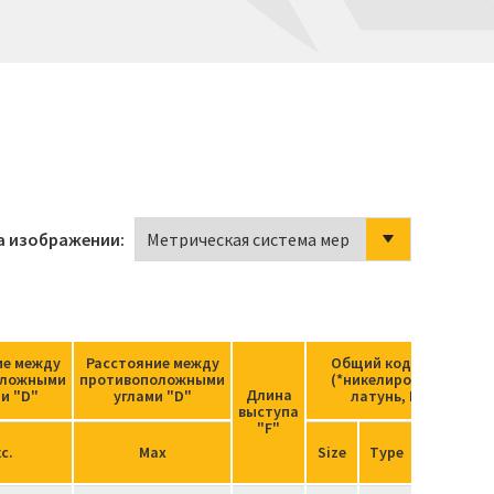
а изображении:
ие между
Расстояние между
Общий код заказа
оложными
противоположными
(*никелированная
Длина
и "D"
углами "D"
латунь, NPT)
выступа
"F"
Ordering
с.
Max
Size
Type
Suffix