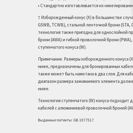
• Стандартно изготавливается из никелированн
† Изборожденный конус (X) в большинстве случ
GSWB, TCWB), стальной ленточной брони (STA, D
технология также пригодна для однослойной п
брони (AWA) и гибкой проволочной брони (PWA),
ступенчатого конуса (W).
Примечание. Размеры изборожденного конуса (X
ниже, предназначены для бронированных кабеле
также может быть намотана в два слоя. Для ка
диапазон размера зажимаемого элемента долже
ниже.
Технология ступенчатого (W) конуса подходит 
кабелей с алюминиевой проволочной броней (AW
Выданные патенты: GB 1077517