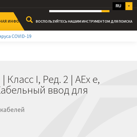
RU
ИТЬ НАМ
+44 191 265 7411
НАЯ ИНФОРМАЦИЯ
ВОСПОЛЬЗУЙТЕСЬ НАШИМ ИНСТРУМЕНТОМ ДЛЯ ПОИСКА
руса COVID-19
АЖА
рты
ы
жу
одажах
 Класс I, Ред. 2 | AEx e,
| Кабельный ввод для
 кабелей