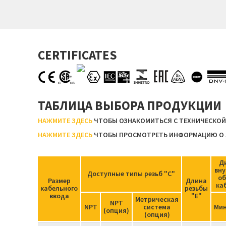
CERTIFICATES
ТАБЛИЦА ВЫБОРА ПРОДУКЦИИ
НАЖМИТЕ ЗДЕСЬ
ЧТОБЫ ОЗНАКОМИТЬСЯ С ТЕХНИЧЕСКО
НАЖМИТЕ ЗДЕСЬ
ЧТОБЫ ПРОСМОТРЕТЬ ИНФОРМАЦИЮ О 
Д
вну
Доступные типы резьб "C"
об
Размер
Длина
ка
кабельного
резьбы
ввода
"Е"
Метрическая
NPT
NPT
система
Мин
(опция)
(опция)