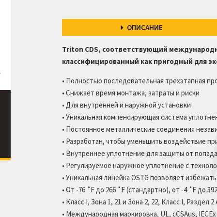
Классификации
сопротивляемости
ОПИСАНИЕ
Аксессуары для кабельных скоб
Проставочная шайба кабельной
Triton CDS, соответствующий международ
скобы
классифицированный как пригодный для эк
Профили с двойной дугой
• Полностью последовательная трехэтапная пр
• Снижает время монтажа, затраты и риски
• Для внутренней и наружной установки
• Уникальная компенсирующая система уплотне
• Постоянное металлические соединения незав
• Разработан, чтобы уменьшить воздействие п
• Внутреннее уплотнение для защиты от попада
• Регулируемое наружное уплотнение с технол
• Уникальная линейка OSTG позволяет избежат
• От -76 ˚F до 266 ˚F (стандартно), от -4 ˚F до 3
• Класс I, Зона 1, 21 и Зона 2, 22, Класс I, Раздел 
• Международная маркировка, UL, cCSAus, IECEx