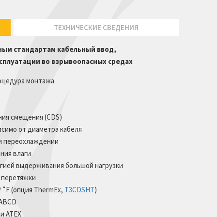
ТЕХНИЧЕСКИЕ СВЕДЕНИЯ
ным стандартам кабельный ввод,
сплуатации во взрывоопасных средах
оцедура монтажа
ния смещения (CDS)
исимо от диаметра кабеля
ри переохлаждении
ния влаги
огией выдерживания большой нагрузки
ь перетяжки
92 ˚F (опция ThermEx,
T3CDSHT
)
2 ABCD
 и ATEX