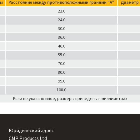
бы
Расстояние между противоположными гранями "А"
Диаметр 
22.0
24.0
30.0
36.0
46.0
55.0
70.0
80.0
99.0
108.0
Если не указано иное, размеры приведены в миллиметрах
Юридический адрес:
CMP Products Ltd