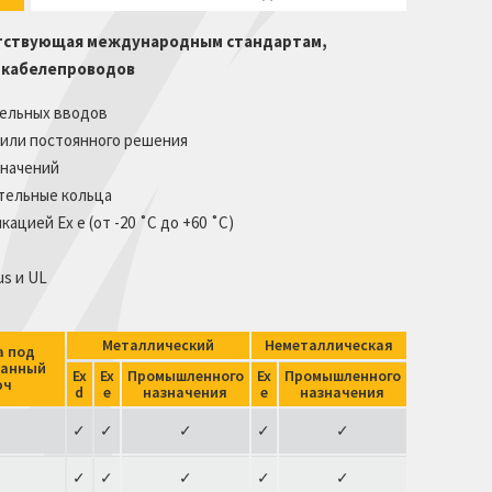
ветствующая международным стандартам,
и кабелепроводов
бельных вводов
 или постоянного решения
757 Nylon
значений
тельные кольца
ацией Ex e (от -20 ˚C до +60 ˚C)
us и UL
Металлический
Неметаллическая
а под
ранный
Ex
Ex
Промышленного
Ex
Промышленного
юч
d
e
назначения
e
назначения
✓
✓
✓
✓
✓
✓
✓
✓
✓
✓