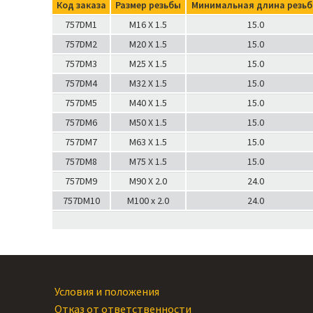
Код заказа
Размер резьбы
Минимальная длина резь
757DM1
M16 X 1.5
15.0
757DM2
M20 X 1.5
15.0
757DM3
M25 X 1.5
15.0
757DM4
M32 X 1.5
15.0
757DM5
M40 X 1.5
15.0
757DM6
M50 X 1.5
15.0
757DM7
M63 X 1.5
15.0
757DM8
M75 X 1.5
15.0
757DM9
M90 X 2.0
24.0
757DM10
M100 x 2.0
24.0
Условия и положения
Отказ от ответственности