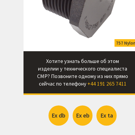
ess Steel
757 Nylo
Хотите узнать больше об этом
изделии у технического специалиста
CMP? Позвоните одному из них прямо
сейчас по телефону
+44 191 265 7411
Ex db
Ex eb
Ex ta