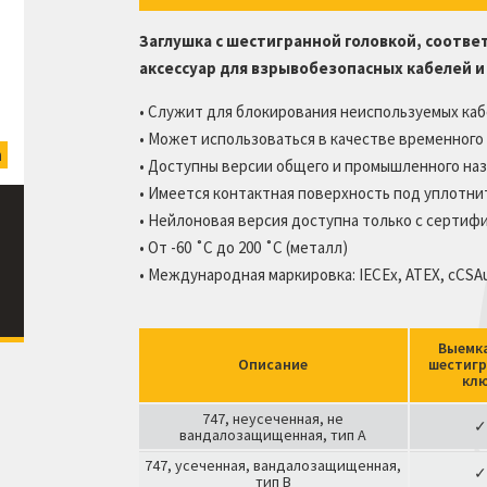
Классификации
сопротивляемости
Заглушка с шестигранной головкой, соот
Аксессуары для кабельных скоб
аксессуар для взрывобезопасных кабелей 
Проставочная шайба кабельной
• Служит для блокирования неиспользуемых ка
скобы
• Может использоваться в качестве временного
Профили с двойной дугой
n
757 Stainless Steel
• Доступны версии общего и промышленного на
• Имеется контактная поверхность под уплотни
• Нейлоновая версия доступна только с сертифик
• От -60 ˚C до 200 ˚C (металл)
• Международная маркировка: IECEx, ATEX, cCSA
Выемк
Описание
шестиг
кл
747, неусеченная, не
✓
вандалозащищенная, тип A
747, усеченная, вандалозащищенная,
✓
тип B