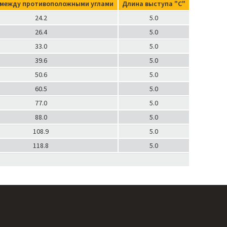
между противоположными углами
Длина выступа "С"
24.2
5.0
26.4
5.0
33.0
5.0
39.6
5.0
50.6
5.0
60.5
5.0
77.0
5.0
88.0
5.0
108.9
5.0
118.8
5.0