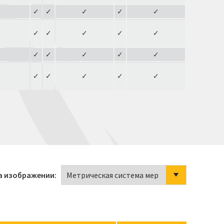
✓
✓
✓
✓
✓
✓
✓
✓
✓
✓
✓
✓
✓
✓
✓
✓
✓
✓
✓
✓
а изображении: