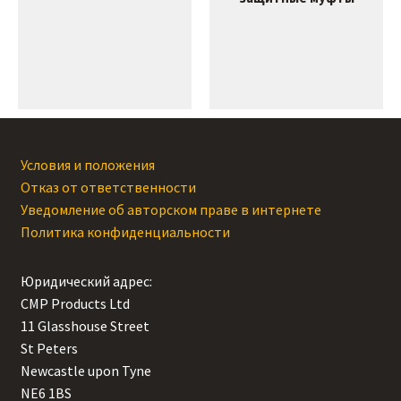
Условия и положения
Отказ от ответственности
Уведомление об авторском праве в интернете
Политика конфиденциальности
Юридический адрес:
CMP Products Ltd
11 Glasshouse Street
,
St Peters
,
Newcastle upon Tyne
,
NE6 1BS