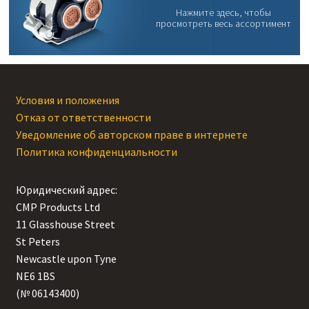
Нажмите здесь, чтобы
просмотреть весь ассортимент
Условия и положения
Отказ от ответственности
Уведомление об авторском праве в интернете
Политика конфиденциальности
Юридический адрес:
CMP Products Ltd
11 Glasshouse Street
,
St Peters
,
Newcastle upon Tyne
,
NE6 1BS
(№ 06143400)