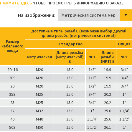
НАЖМИТЕ ЗДЕСЬ
ЧТОБЫ ПРОСМОТРЕТЬ ИНФОРМАЦИЮ О ЗАКАЗЕ
На изображении:
Доступные типы резьб C (возможен выбор другой
длины резьбы (метрическая система))
Размер
Стандартно
Опция
кабельного
ввода
Длина резьбы
Длина
Метрическая
(метрической)
NPT
резьбы
NPT
Е
(NPT) Е
20s16
M20
15.0
1/2"
19.9
3/4"
20S
M20
15.0
1/2"
19.9
3/4"
20
M20
15.0
1/2"
19.9
3/4"
25S
M25
15.0
3/4"
20.2
1"
25
M25
15.0
3/4"
20.2
1"
32
M32
15.0
1"
25.0
1 1/4"
40
M40
15.0
1 1/4"
25.6
1 1/2"
50S
M50
15.0
1 1/2"
26.1
2"