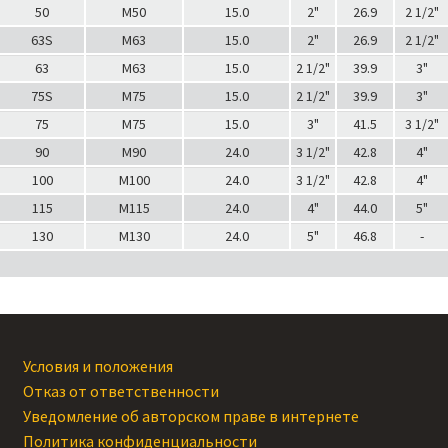
50
M50
15.0
2"
26.9
2 1/2"
63S
M63
15.0
2"
26.9
2 1/2"
63
M63
15.0
2 1/2"
39.9
3"
75S
M75
15.0
2 1/2"
39.9
3"
75
M75
15.0
3"
41.5
3 1/2"
90
M90
24.0
3 1/2"
42.8
4"
100
M100
24.0
3 1/2"
42.8
4"
115
M115
24.0
4"
44.0
5"
130
M130
24.0
5"
46.8
-
Условия и положения
Отказ от ответственности
Уведомление об авторском праве в интернете
Политика конфиденциальности