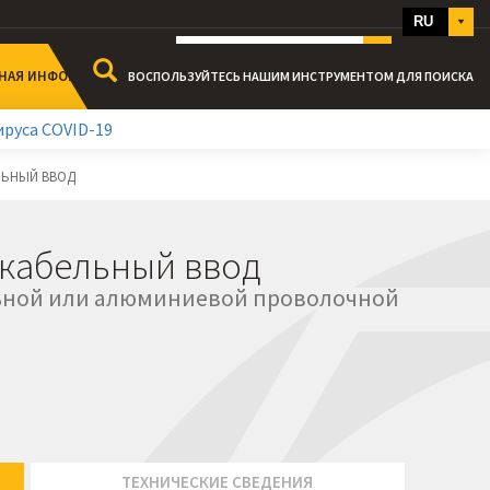
RU
ИТЬ НАМ
+44 191 265 7411
НАЯ ИНФОРМАЦИЯ
ВОСПОЛЬЗУЙТЕСЬ НАШИМ ИНСТРУМЕНТОМ ДЛЯ ПОИСКА
руса COVID-19
АЖА
рты
ЛЬНЫЙ ВВОД
ы
жу
кабельный ввод
одажах
льной или алюминиевой проволочной
ТЕХНИЧЕСКИЕ СВЕДЕНИЯ