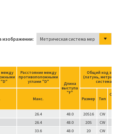
а изображении:
 между
Расстояние между
Общий код заказа
ложными
противоположными
(латунь, метрическая
 "D"
углами "D"
система)
Длина
З
выступа
"F"
Суффикс
.
Макс.
Размер
Тип
для
заказа
26.4
48.0
20S16
CW
1RA
26.4
48.0
20S
CW
1RA
33.6
48.0
20
CW
1RA