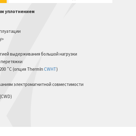
ым уплотнением
сплуатации
у»
огией выдерживания большой нагрузки
ь перетяжки
о 200 ˚C (опция ThermIn
CWHT
)
ваниям электромагнитной совместимости
 (CWD)