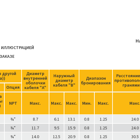
Н
Й ИЛЛЮСТРАЦИЕЙ
ЗАКАЗЕ
р другой
Диаметр
Наружный
Расстояние
а))
внутренней
Диапазон
диаметр
противопо
оболочки
бронирования
кабеля "В"
гранями
Опция
кабеля "A"
а
бы
NPT
Макс.
Макс.
Макс.
Мин.
Макс.
Макс
)
¾”
8.7
6.1
13.1
0.8
1.25
24.0
¾”
11.7
9.5
15.9
0.8
1.25
24.0
¾”
14.0
12.5
20.9
0.8
1.25
30.5