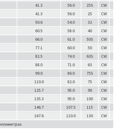
41.3
56.0
25S
CW
1RA
41.3
56.0
25
CW
1RA
50.6
54.0
32
CW
1RA
60.5
58.0
40
CW
1RA
66.0
61.0
50S
CW
1RA
77.1
60.0
50
CW
1RA
82.5
74.0
63S
CW
1RA
88.0
71.0
63
CW
1RA
99.0
86.0
75S
CW
1RA
110.0
82.0
75
CW
1RA
125.7
95.0
90
CW
1RA
135.3
95.0
100
CW
1RA
146.7
107.5
115
CW
1RA
167.6
110.0
130
CW
1RA
миллиметрах