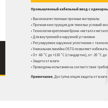
Классификации
сопротивляемости
Промышленный кабельный ввод с одинарн
Аксессуары для кабельных скоб
• Высококачественные прочные материалы
Проставочная шайба кабельной
• Прочная конструкция для тяжелых условий эк
скобы
• Технология крепления брони «металл к металл
Профили с двойной дугой
• Для внутренней и наружной установки
• Регулируемое наружное уплотнение с технол
• Уникальная линейка OSTG позволяет избежат
• От -60 ˚C до +130 ˚C (стандартно), от -20 ˚C д
• Защита от влаги
• Проведены испытания на соответствие требо
Примечание.
Доступна опция защиты от влаги