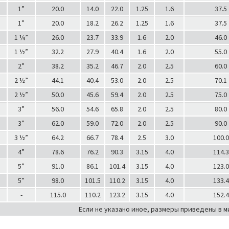
1”
20.0
14.0
22.0
1.25
1.6
37.5
1”
20.0
18.2
26.2
1.25
1.6
37.5
1 ¼”
26.0
23.7
33.9
1.6
2.0
46.0
1 ½”
32.2
27.9
40.4
1.6
2.0
55.0
2”
38.2
35.2
46.7
2.0
2.5
60.0
2 ½”
44.1
40.4
53.0
2.0
2.5
70.1
2 ½”
50.0
45.6
59.4
2.0
2.5
75.0
3”
56.0
54.6
65.8
2.0
2.5
80.0
3”
62.0
59.0
72.0
2.0
2.5
90.0
3 ½”
64.2
66.7
78.4
2.5
3.0
100.0
4”
78.6
76.2
90.3
3.15
4.0
114.3
5”
91.0
86.1
101.4
3.15
4.0
123.0
5”
98.0
101.5
110.2
3.15
4.0
133.4
-
115.0
110.2
123.2
3.15
4.0
152.4
Если не указано иное, размеры приведены в 