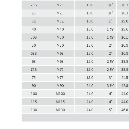
25S
M25
10.0
¾”
20.2
25
M25
10.0
¾”
20.2
32
M32
10.0
1”
25.0
40
M40
15.0
1 ¼”
25.6
50S
M50
15.0
1 ½”
26.1
50
M50
15.0
2”
26.9
63S
M63
15.0
2”
26.9
63
M63
15.0
2 ½”
39.9
75S
M75
15.0
2 ½”
39.9
75
M75
15.0
3”
41.5
90
M90
24.0
3 ½”
42.8
100
M100
24.0
4”
44.0
115
M115
24.0
4”
44.0
130
M130
24.0
5”
46.8