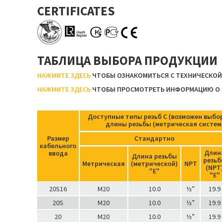
CERTIFICATES
ТАБЛИЦА ВЫБОРА ПРОДУКЦИИ
НАЖМИТЕ ЗДЕСЬ
ЧТОБЫ ОЗНАКОМИТЬСЯ С ТЕХНИЧЕСКО
НАЖМИТЕ ЗДЕСЬ
ЧТОБЫ ПРОСМОТРЕТЬ ИНФОРМАЦИЮ О 
Доступные типы резьб C (возможен выбо
длины резьбы (метрическая систем
Размер
Стандартно
кабельного
Длин
ввода
Длина резьбы
резь
Метрическая
(метрической)
NPT
(NPT
"Е"
"Е"
20S16
M20
10.0
½”
19.9
20S
M20
10.0
½”
19.9
20
M20
10.0
½”
19.9