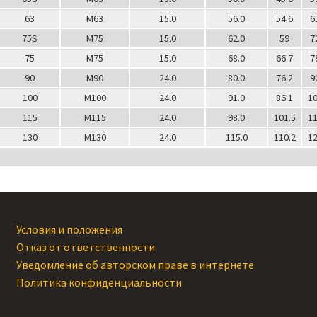
63
M63
15.0
56.0
54.6
6
75S
M75
15.0
62.0
59
7
75
M75
15.0
68.0
66.7
7
90
M90
24.0
80.0
76.2
9
100
M100
24.0
91.0
86.1
10
115
M115
24.0
98.0
101.5
11
130
M130
24.0
115.0
110.2
12
Условия и положения
Отказ от ответственности
Уведомление об авторском праве в интернете
Политика конфиденциальности