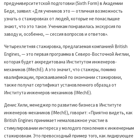
предуниверситетской подготовки (Sixth Form) в Академии
Беде, заявил: «Для учеников это — отличная возможность
узнать о стажировках от людей, которые не понаслышке
знают, что это такое. Ученикам понравилась экскурсия по
заводу и, особенно, — сессия вопросов и ответов».
Четырехлетняя стажировка, предлагаемая компанией British
Engines, — это первая программа в Северо-Восточной Англии,
которая будет аккредитована Институтом инженеров-
механиков (IMechE). А это значит, что стажеры, помимо
квалификации, присваиваемой по окончании стажировки,
также получат сертификат установленного образца от
Института инженеров-механиков (IMechE).
Денис Хили, менеджер по развитию бизнеса в Институте
инженеров-механиков (IMechE), говорит: «Приятно видеть, как
British Engines принимает немаловажное участие в
стимулировании интереса у молодого поколения к инженерным
стажировкам. Это превосходный пример того, как лидирующее